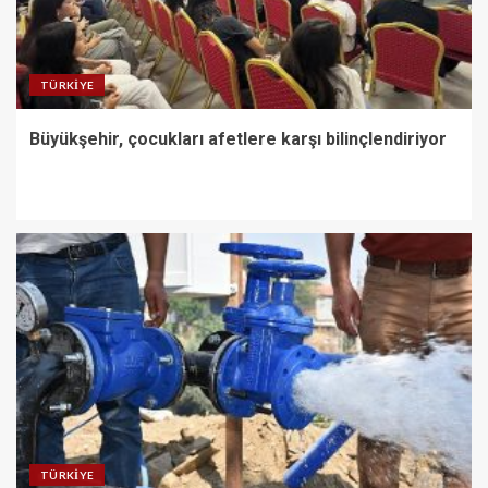
TÜRKIYE
Büyükşehir, çocukları afetlere karşı bilinçlendiriyor
TÜRKIYE