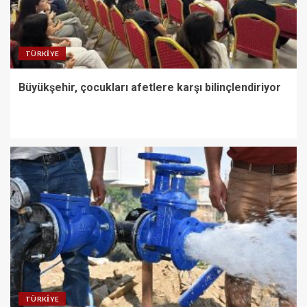
TÜRKIYE
Büyükşehir, çocukları afetlere karşı bilinçlendiriyor
TÜRKIYE