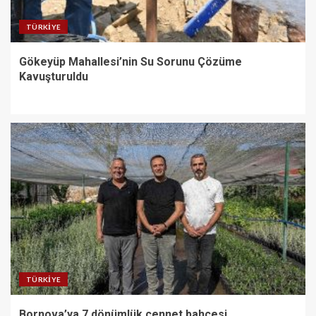
TÜRKIYE
Gökeyüp Mahallesi’nin Su Sorunu Çözüme
Kavuşturuldu
TÜRKIYE
Bornova’ya 7 dönümlük cennet bahçesi