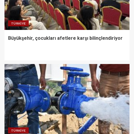
TÜRKIYE
Büyükşehir, çocukları afetlere karşı bilinçlendiriyor
TÜRKIYE