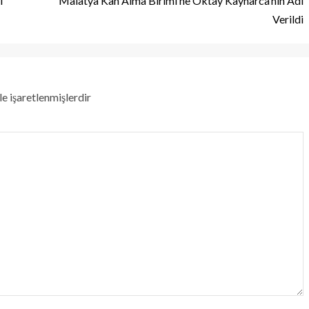
ı
Malatya Kan Alma Birimi’ne Oktay Kaynarca’nın Adı
Verildi
le işaretlenmişlerdir