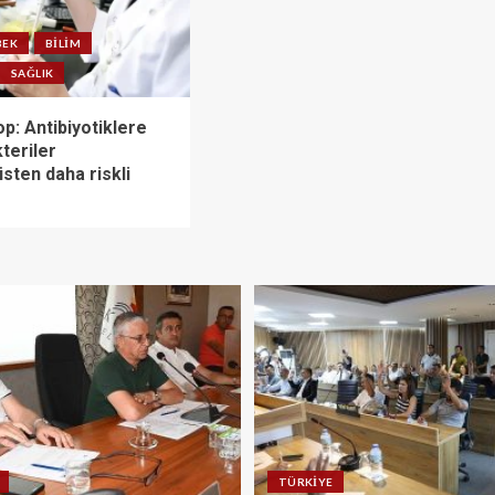
BEK
BILIM
SAĞLIK
p: Antibiyotiklere
kteriler
sten daha riskli
TÜRKIYE