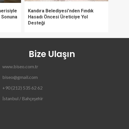
erisiyle
Kandıra Belediyesi’nden Fındık
l Sonuna
Hasadı Öncesi Üreticiye Yol
Desteği
Bize Ulaşın
www.biseo.com.tr
biseo@gmail.com
+90 (212) 535 62 62
İstanbul / Bahçeşehir