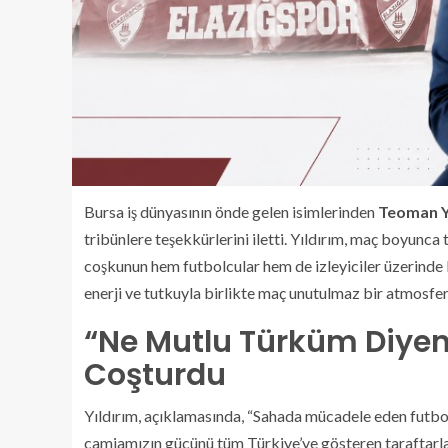
Bursa iş dünyasının önde gelen isimlerinden
Teoman Y
tribünlere teşekkürlerini iletti. Yıldırım, maç boyunca 
coşkunun hem futbolcular hem de izleyiciler üzerinde b
enerji ve tutkuyla birlikte maç unutulmaz bir atmosfe
“Ne Mutlu Türküm Diyene
Coşturdu
Yıldırım, açıklamasında, “Sahada mücadele eden futbol
camiamızın gücünü tüm Türkiye’ye gösteren taraftarla