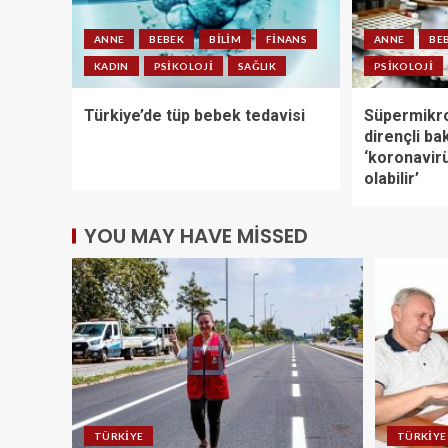
ANNE
BEBEK
BILIM
FINANS
ANNE
BE
KADIN
PSIKOLOJI
SAĞLIK
PSIKOLOJI
Türkiye’de tüp bebek tedavisi
Süpermikro
dirençli ba
‘koronavirü
olabilir’
YOU MAY HAVE MISSED
TÜRKIYE
TÜRKIYE