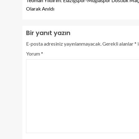
Teoman Yıldırım: Elazığspor-Muğlaspor Dostluk Maç
Olarak Anıldı
Bir yanıt yazın
E-posta adresiniz yayınlanmayacak.
Gerekli alanlar
*
i
Yorum
*